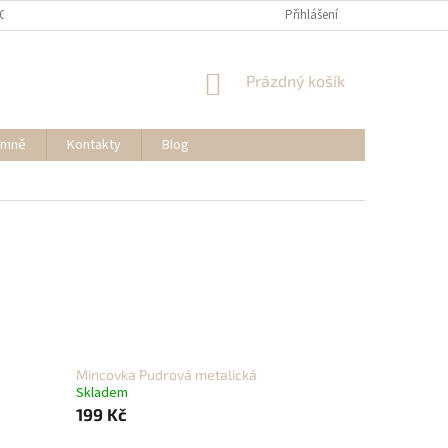
OSOBNÍCH ÚDAJŮ
REKLAMACE A VRÁCENÍ ZBOŽÍ
Přihlášení
MOJE OBJEDNÁVK
NÁKUPNÍ
Prázdný košík
KOŠÍK
 mně
Kontakty
Blog
Mincovka Pudrová metalická
Skladem
199 Kč