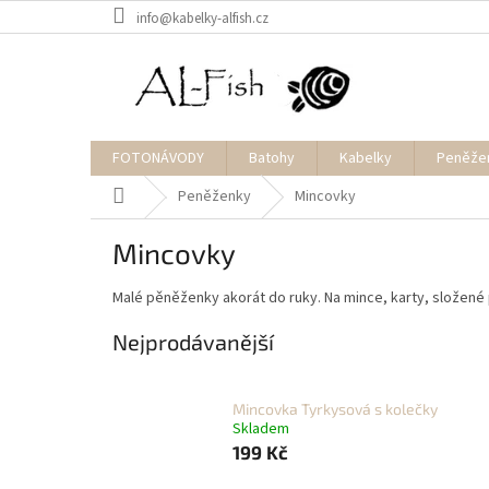
Přejít
info@kabelky-alfish.cz
na
obsah
FOTONÁVODY
Batohy
Kabelky
Peněže
Domů
Peněženky
Mincovky
Mincovky
Malé pěněženky akorát do ruky. Na mince, karty, složené
Nejprodávanější
Mincovka Tyrkysová s kolečky
Skladem
199 Kč