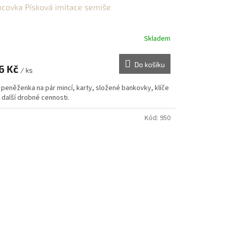
covka Písková imitace semiše
Skladem
Do košíku
6 Kč
/ ks
 peněženka na pár mincí, karty, složené bankovky, klíče
 další drobné cennosti.
Kód:
950