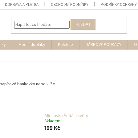
DOPRAVA A PLATBA
OBCHODNÍ PODMÍNKY
PODMÍNKY OCHRANY 
HLEDAT
nky
Módní doplňky
Kolekce
DÁRKOVÉ POUKAZY
O
 papírové bankovky nebo klíče.
Mincovka Šedá s květy
Skladem
199 Kč