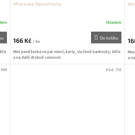
Mincovka Námořnická
Min
adem
Skladem
ku
Do košíku
166 Kč
16
/ ks
líče
Mini peněženka na pár mincí, karty, složené bankovky, klíče
Mini
a na další drobné cennosti.
a na
:
949
Kód:
793