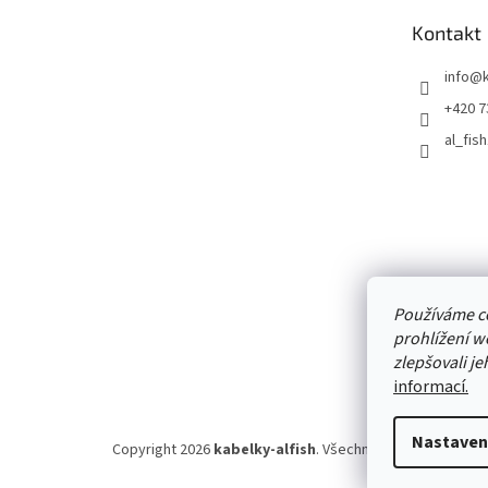
t
Kontakt
í
info
@
+420 7
al_fis
Přijímám
platby
Používáme c
prohlížení w
zlepšovali j
informací.
Nastaven
Copyright 2026
kabelky-alfish
. Všechna práva vyhrazena