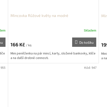
Mincovka Růžové květy na modré
Min
adem
Skladem
ku
Do košíku
166 Kč
19
/ ks
líče
Mini peněženka na pár mincí, karty, složené bankovky, klíče
Mini
a na další drobné cennosti.
a na
:
955
Kód:
947