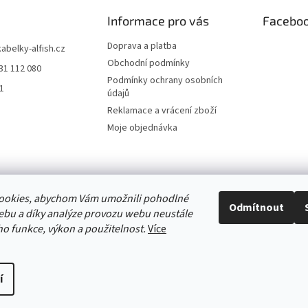
c
í
Informace pro vás
Facebo
p
r
Doprava a platba
kabelky-alfish.cz
v
Obchodní podmínky
31 112 080
k
Podmínky ochrany osobních
y
h1
údajů
v
ý
Reklamace a vrácení zboží
p
Moje objednávka
i
s
u
e online
ookies, abychom Vám umožnili pohodlné
Odmítnout
ebu a díky analýze provozu webu neustále
eho funkce, výkon a použitelnost.
Více
í
.
Upravit nastavení cookies