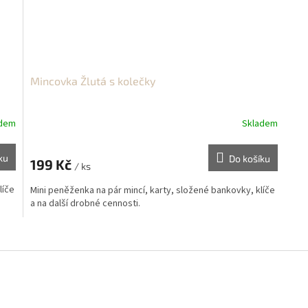
Mincovka Žlutá s kolečky
adem
Skladem
ku
Do košíku
199 Kč
/ ks
líče
Mini peněženka na pár mincí, karty, složené bankovky, klíče
a na další drobné cennosti.
O
v
l
á
d
a