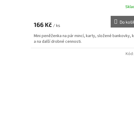
Skl
Do koší
166 Kč
/ ks
Mini peněženka na pár mincí, karty, složené bankovky, k
a na další drobné cennosti.
Kód