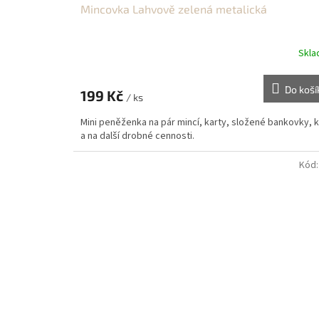
Mincovka Lahvově zelená metalická
Skl
Do koší
199 Kč
/ ks
Mini peněženka na pár mincí, karty, složené bankovky, k
a na další drobné cennosti.
Kód