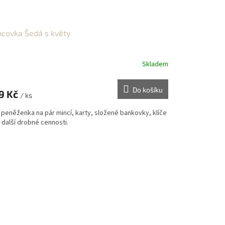
covka Šedá s květy
Skladem
Do košíku
9 Kč
/ ks
 peněženka na pár mincí, karty, složené bankovky, klíče
 další drobné cennosti.