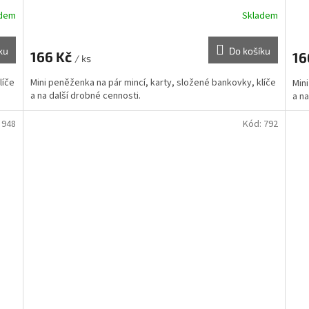
adem
Skladem
ku
Do košíku
166 Kč
16
/ ks
líče
Mini peněženka na pár mincí, karty, složené bankovky, klíče
Mini
a na další drobné cennosti.
a na
:
948
Kód:
792