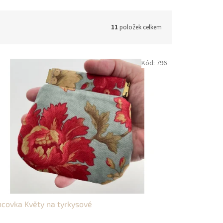
11
položek celkem
Kód:
796
covka Květy na tyrkysové