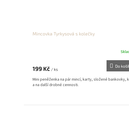
Mincovka Tyrkysová s kolečky
Skl
Do koší
199 Kč
/ ks
Mini peněženka na pár mincí, karty, složené bankovky, k
a na další drobné cennosti.
Z
á
p
a