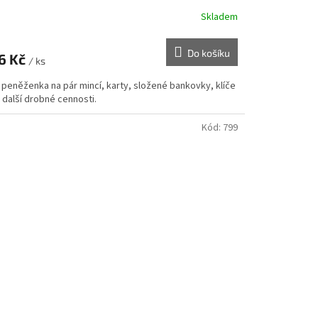
Skladem
Do košíku
6 Kč
/ ks
 peněženka na pár mincí, karty, složené bankovky, klíče
 další drobné cennosti.
Kód:
799