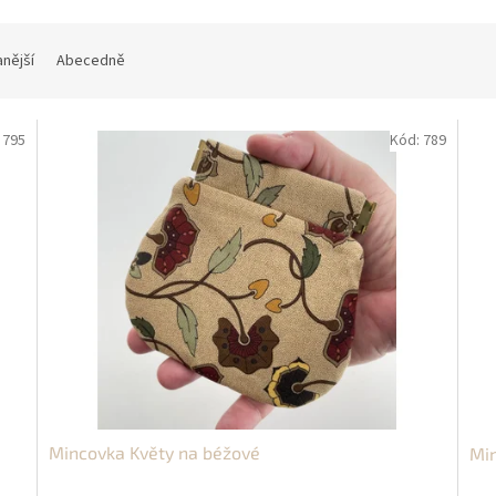
nější
Abecedně
:
795
Kód:
789
Mincovka Květy na béžové
Min