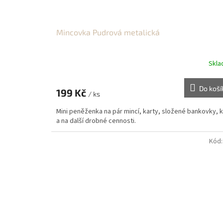
Mincovka Pudrová metalická
Skl
Do koší
199 Kč
/ ks
Mini peněženka na pár mincí, karty, složené bankovky, k
a na další drobné cennosti.
Kód