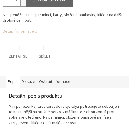
Mini peněženka na pár mincí, karty, složené bankovky, klíče a na další
drobné cennosti.
Detailní informace
ZEPTAT SE
SDÍLET
Popis
Diskuze
Ostatní informace
Detailní popis produktu
Mini peněženka, tak akorát do ruky, když potřebujete sebou jen
to nejnutnější na pružné perko. Zmáčknete z obou konců proti
sobě a je otevřeno. Na pár mincí, složené papírové peníze a
karty, event. klíče a další malé cennosti.