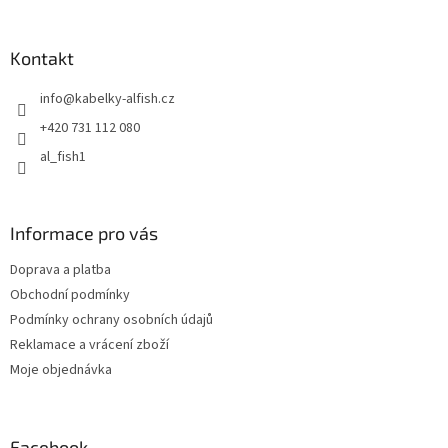
á
p
a
Kontakt
t
info
@
kabelky-alfish.cz
í
+420 731 112 080
al_fish1
Informace pro vás
Doprava a platba
Obchodní podmínky
Podmínky ochrany osobních údajů
Reklamace a vrácení zboží
Moje objednávka
Facebook