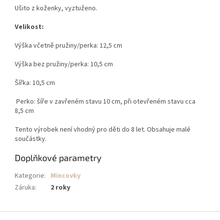
Ušito z koženky, vyztuženo.
Velikost:
Výška včetně pružiny/perka: 12,5 cm
Výška bez pružiny/perka: 10,5 cm
Šířka: 10,5 cm
Perko: šíře v zavřeném stavu 10 cm, při otevřeném stavu cca
8,5 cm
Tento výrobek není vhodný pro děti do 8 let. Obsahuje malé
součástky.
Doplňkové parametry
Kategorie
:
Mincovky
Záruka
:
2 roky
Z