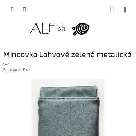
Přejít
NÁKUP
na
obsah
KOŠÍK
Mincovka Lahvově zelená metalická
948
Značka:
AL-Fish