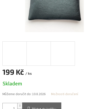
199 Kč
/ ks
Měrná
Skladem
cena:
Můžeme doručit do:
10.8.2026
Možnosti doručení
Přidat do košíku