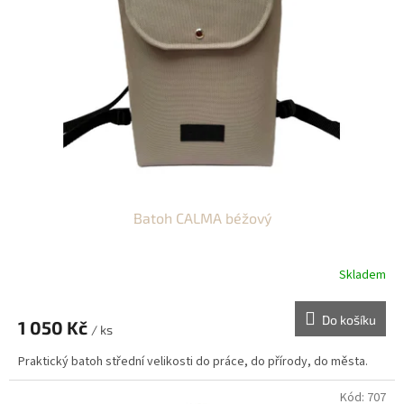
s
u
p
k
r
t
o
ů
d
u
k
t
ů
Batoh CALMA béžový
Skladem
Do košíku
1 050 Kč
/ ks
Praktický batoh střední velikosti do práce, do přírody, do města.
Kód:
707