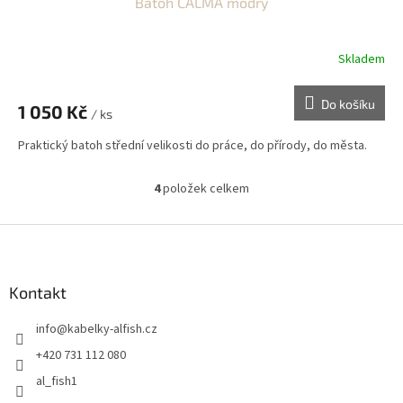
Batoh CALMA modrý
Skladem
Do košíku
1 050 Kč
/ ks
Praktický batoh střední velikosti do práce, do přírody, do města.
4
položek celkem
O
v
l
Z
á
á
d
p
a
a
Kontakt
c
t
í
info
@
kabelky-alfish.cz
í
p
r
+420 731 112 080
v
al_fish1
k
y