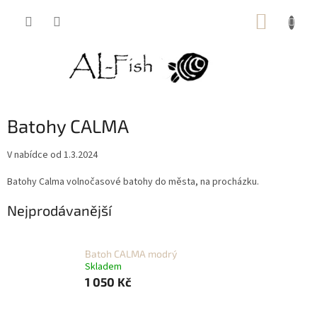
Přejít
NÁKUP
na
obsah
KOŠÍK
Batohy CALMA
V nabídce od 1.3.2024
Batohy Calma volnočasové batohy do města, na procházku.
Nejprodávanější
Batoh CALMA modrý
Skladem
1 050 Kč