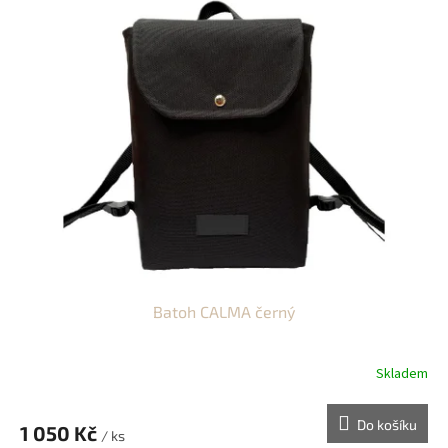
Batoh CALMA černý
Skladem
Do košíku
1 050 Kč
/ ks