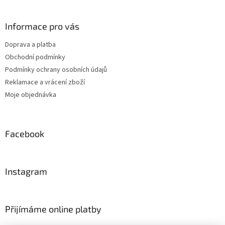
v
ý
Informace pro vás
p
i
Doprava a platba
s
u
Obchodní podmínky
Podmínky ochrany osobních údajů
Reklamace a vrácení zboží
Moje objednávka
Facebook
Instagram
Přijímáme online platby