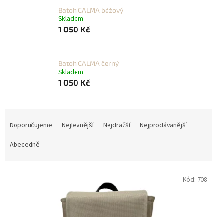
Batoh CALMA béžový
Skladem
1 050 Kč
Batoh CALMA černý
Skladem
1 050 Kč
Ř
a
Doporučujeme
Nejlevnější
Nejdražší
Nejprodávanější
z
e
Abecedně
n
í
V
p
Kód:
708
ý
r
p
o
i
d