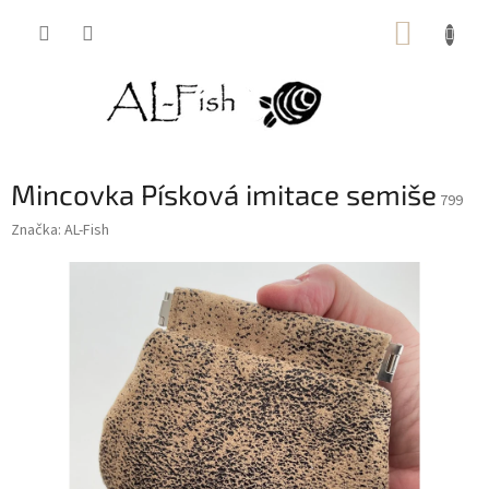
Přejít
NÁKUP
na
obsah
KOŠÍK
Mincovka Písková imitace semiše
799
Značka:
AL-Fish