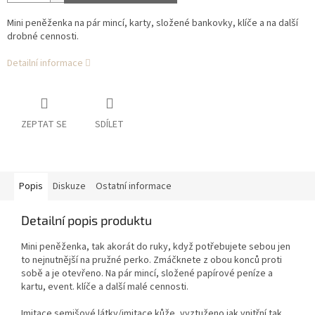
Mini peněženka na pár mincí, karty, složené bankovky, klíče a na další
drobné cennosti.
Detailní informace
ZEPTAT SE
SDÍLET
Popis
Diskuze
Ostatní informace
Detailní popis produktu
Mini peněženka, tak akorát do ruky, když potřebujete sebou jen
to nejnutnější na pružné perko. Zmáčknete z obou konců proti
sobě a je otevřeno. Na pár mincí, složené papírové peníze a
kartu, event. klíče a další malé cennosti.
Imitace semišové látky/imitace kůže, vyztuženo jak vnitřní tak