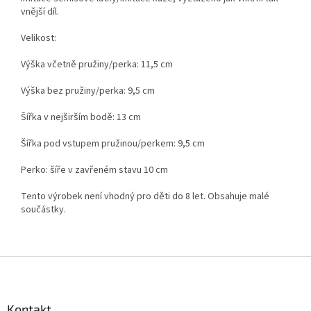
vnější díl.
Velikost:
Výška včetně pružiny/perka: 11,5 cm
Výška bez pružiny/perka: 9,5 cm
Šířka v nejširším bodě: 13 cm
Šířka pod vstupem pružinou/perkem: 9,5 cm
Perko: šíře v zavřeném stavu 10 cm
Tento výrobek není vhodný pro děti do 8 let. Obsahuje malé
součástky.
Z
á
p
a
Kontakt