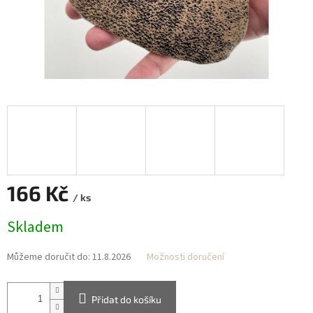
166 Kč
/ ks
Měrná
Skladem
cena:
Můžeme doručit do:
11.8.2026
Možnosti doručení
Přidat do košíku