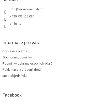
t
info
@
kabelky-alfish.cz
í
+420 731 112 080
al_fish1
Informace pro vás
Doprava a platba
Obchodní podmínky
Podmínky ochrany osobních údajů
Reklamace a vrácení zboží
Moje objednávka
Facebook