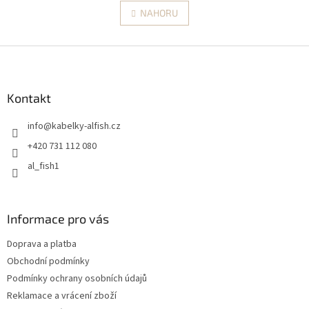
á
v
NAHORU
n
l
k
á
o
v
Z
d
á
a
á
n
c
p
í
í
a
Kontakt
p
t
r
info
@
kabelky-alfish.cz
í
v
k
+420 731 112 080
y
al_fish1
v
ý
p
i
Informace pro vás
s
u
Doprava a platba
Obchodní podmínky
Podmínky ochrany osobních údajů
Reklamace a vrácení zboží