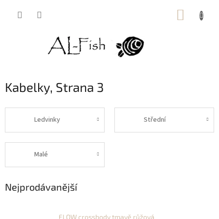
Přejít
NÁKUP
na
obsah
KOŠÍK
Kabelky
, Strana 3
Ledvinky
Střední
Malé
Nejprodávanější
FLOW crossbody tmavě růžová