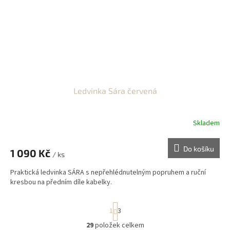
Ledvinka Sára červená
Skladem
Do košíku
1 090 Kč
/ ks
Praktická ledvinka SÁRA s nepřehlédnutelným popruhem a ruční
kresbou na předním díle kabelky.
S
1
3
t
r
29
položek celkem
O