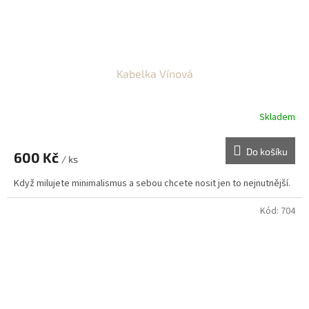
Kabelka Vínová
Skladem
Do košíku
600 Kč
/ ks
Když milujete minimalismus a sebou chcete nosit jen to nejnutnější.
Kód:
704