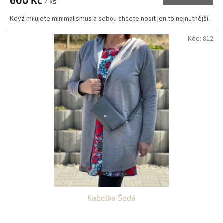
600 Kč
/ ks
Když milujete minimalismus a sebou chcete nosit jen to nejnutnější.
Kód:
812
Kabelka Šedá