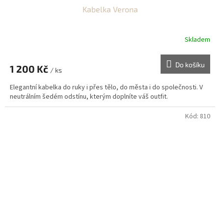
Kabelka Verona
Skladem
Do košíku
1 200 Kč
/ ks
Elegantní kabelka do ruky i přes tělo, do města i do společnosti. V
neutrálním šedém odstínu, kterým doplníte váš outfit.
Kód:
810