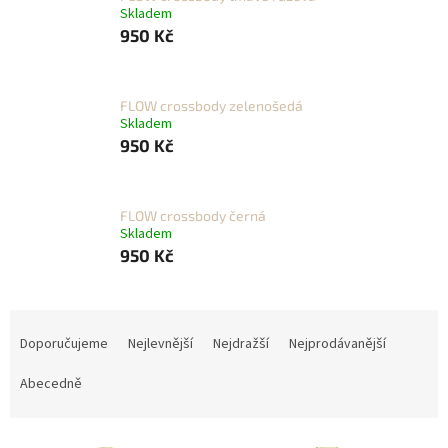
Skladem
950 Kč
FLOW crossbody zelenošedá
Skladem
950 Kč
FLOW crossbody černá
Skladem
950 Kč
Ř
a
Doporučujeme
Nejlevnější
Nejdražší
Nejprodávanější
z
e
Abecedně
n
í
V