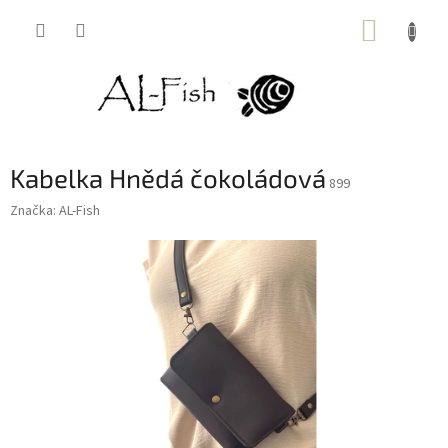
Přejít
NÁKUP
na
obsah
KOŠÍK
Kabelka Hnědá čokoládová
899
Značka:
AL-Fish