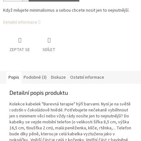
Když milujete minimalismus a sebou chcete nosit jen to nejnutnější.
Detailní informace
ZEPTAT SE
SDÍLET
Popis
Podobné (3)
Diskuze
Ostatní informace
Detailní popis produktu
Kolekce kabelek "Barevná terapie" hýří barvami. Nyní je na světě
i odstín v čokoládově hnědé. Potřebujete nečekaně vyběhnout
jen s minimem věcí nebo vždy rády nosíte jen to nejnutnější? Do
kabelky se vejde mobilní telefon (o velikosti šířka 8,5 cm, výška
16,5 cm, tloušťka 2 cm), malá peněženka, klíče, rtěnka,... Telefon
bude díky pěně, kterou je celá kabelka vyztužena jako v
pokojíčku. Vnější část je celá z koženky. Vnitřní část z bavlněné