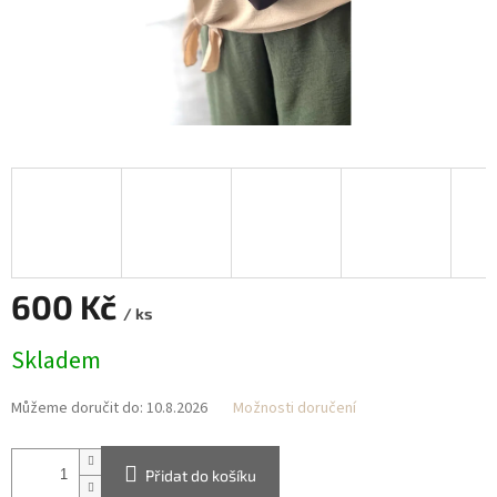
600 Kč
/ ks
Měrná
Skladem
cena:
Můžeme doručit do:
10.8.2026
Možnosti doručení
Přidat do košíku