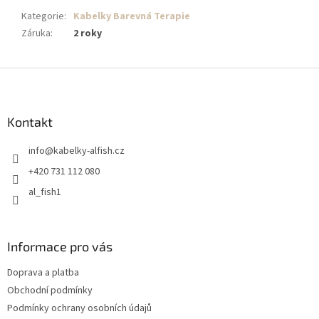
Kategorie
:
Kabelky Barevná Terapie
Záruka
:
2 roky
Z
á
p
a
Kontakt
t
info
@
kabelky-alfish.cz
í
+420 731 112 080
al_fish1
Informace pro vás
Doprava a platba
Obchodní podmínky
Podmínky ochrany osobních údajů