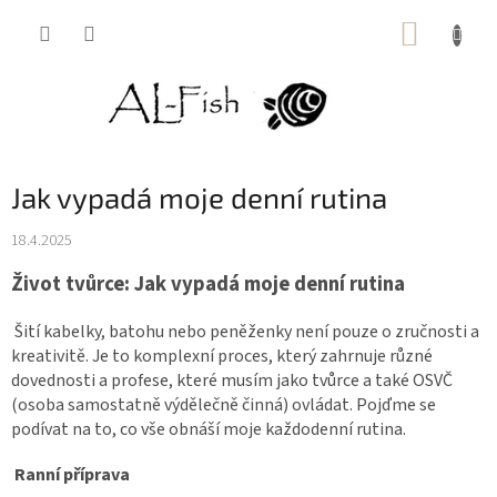
Přejít
NÁKUP
na
obsah
KOŠÍK
Jak vypadá moje denní rutina
18.4.2025
Život tvůrce: Jak vypadá moje denní rutina
Šití kabelky, batohu nebo peněženky není pouze o zručnosti a
kreativitě. Je to komplexní proces, který zahrnuje různé
dovednosti a profese, které musím jako tvůrce a také OSVČ
(osoba samostatně výdělečně činná) ovládat. Pojďme se
podívat na to, co vše obnáší moje každodenní rutina.
Ranní příprava