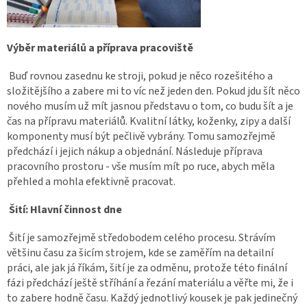
Výběr materiálů a příprava pracoviště
Buď rovnou zasednu ke stroji, pokud je něco rozešitého a
složitějšího a zabere mi to víc než jeden den. Pokud jdu šít něco
nového musím už mít jasnou představu o tom, co budu šít a je
čas na přípravu materiálů. Kvalitní látky, koženky, zipy a další
komponenty musí být pečlivě vybrány. Tomu samozřejmě
předchází i jejich nákup a objednání. Následuje příprava
pracovního prostoru - vše musím mít po ruce, abych měla
přehled a mohla efektivně pracovat.
Šití: Hlavní činnost dne
Šití je samozřejmě středobodem celého procesu. Strávím
většinu času za šicím strojem, kde se zaměřím na detailní
práci, ale jak já říkám, šití je za odměnu, protože této finální
fázi předchází ještě stříhání a řezání materiálu a věřte mi, že i
to zabere hodně času. Každý jednotlivý kousek je pak jedinečný