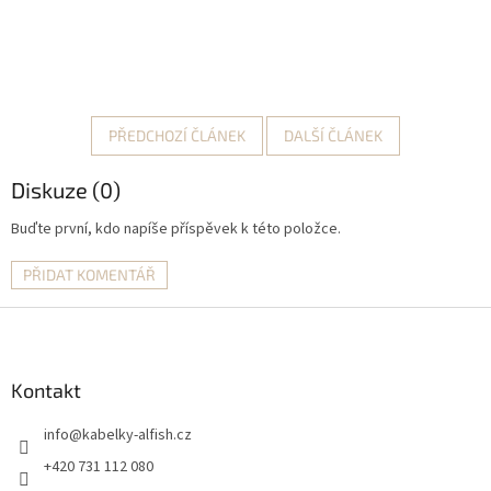
PŘEDCHOZÍ ČLÁNEK
DALŠÍ ČLÁNEK
Diskuze (0)
Buďte první, kdo napíše příspěvek k této položce.
PŘIDAT KOMENTÁŘ
Z
á
p
a
Kontakt
t
info
@
kabelky-alfish.cz
í
+420 731 112 080