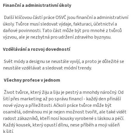
Finanční a administrativní úkoly
Další klíčovou částí práce OSVČ jsou finanční a administrativní
úkoly. Tvůrce musí sledovat výdaje, fakturaci, účetnictví a
daňové povinnosti. Tato část může být pro mnohé z tvůrců
výzvou, ale je nezbytná pro udržení zdravého byznysu.
Vzdělávání a rozvoj dovedností
Svět módy a designu se neustále vyvíjí, a proto je důležité se
neustále vzdělávat a sledovat módní trendy.
Všechny profese v jednom
Život tvůrce, který žiju a šiju je pestrý a mnohdy náročný. Od
šití přes marketing až po správu financí - každý den přináší
nové výzvy a příležitosti. Ačkoli práce tvůrce může být
osamělá, odměnou mi je nejen možnost tvořit, ale také vidět
radost zákazníků, kteří nosí kousky vyrobené s láskou a péčí.
Každý kousek, který opustí dílnu, nese příběh a moji vášeň
k šití.