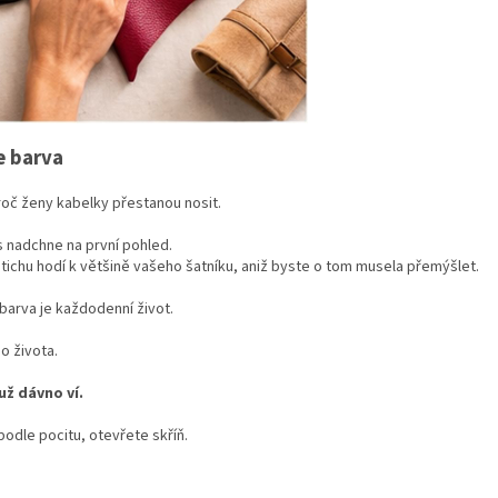
e barva
roč ženy kabelky přestanou nosit.
ás nadchne na první pohled.
otichu hodí k většině vašeho šatníku, aniž byste o tom musela přemýšlet.
barva je každodenní život.
o života.
už dávno ví.
odle pocitu, otevřete skříň.