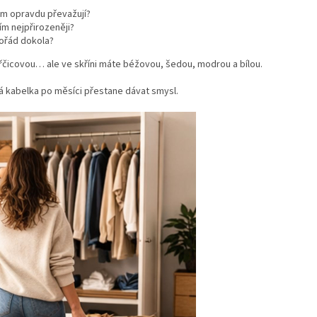
am opravdu převažují?
ím nejpřirozeněji?
ořád dokola?
hořčicovou… ale ve skříni máte béžovou, šedou, modrou a bílou.
á kabelka po měsíci přestane dávat smysl.