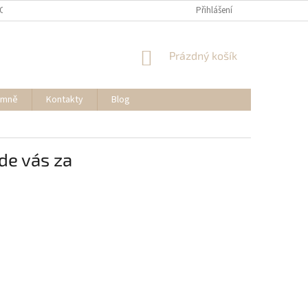
OSOBNÍCH ÚDAJŮ
REKLAMACE A VRÁCENÍ ZBOŽÍ
Přihlášení
MOJE OBJEDNÁVK
NÁKUPNÍ
Prázdný košík
KOŠÍK
 mně
Kontakty
Blog
de vás za