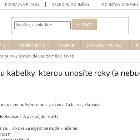
DOPRAVA A PLATBA
OBCHODNÍ PODMÍNKY
PODMÍNKY OCHRANY 
HLEDAT
nky
Módní doplňky
Kolekce
DÁRKOVÉ POUKAZY
O
osíte roky (a nebude vás za měsíc štvát)
vu kabelky, kterou unosíte roky (a nebu
me rozumem. Vybereme si ji očima. Ta barva je krásná.
Neokoukaná. A pak přijde realita.
áte se… a kabelka najednou nejde k ničemu.
itost“.