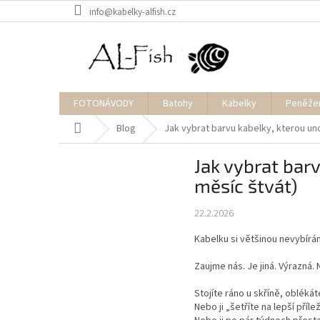
Přejít
info@kabelky-alfish.cz
na
obsah
FOTONÁVODY
Batohy
Kabelky
Peněže
Domů
Blog
Jak vybrat barvu kabelky, kterou un
Jak vybrat bar
měsíc štvát)
22.2.2026
Kabelku si většinou nevybírá
Zaujme nás. Je jiná. Výrazná. 
Stojíte ráno u skříně, oblék
Nebo ji „šetříte na lepší přílež