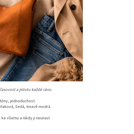
časovost a jistotu každé ráno.
í tóny, jednoduchost.
 koňaková, šedá, tmavě modrá.
ke všemu a nikdy ji neunaví.