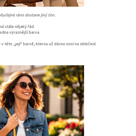
obyčejné ráno dostane jiný tón.
 má stále nějaký řád.
dna výraznější barva.
ě v této „její“ barvě, kterou už dávno nosí na oblečení.