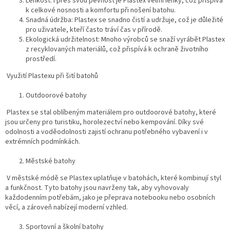
Lehkost: I přes svou pevnost je Plastex velmi lehký, což přispívá
k celkové nosnosti a komfortu při nošení batohu.
Snadná údržba: Plastex se snadno čistí a udržuje, což je důležité
pro uživatele, kteří často tráví čas v přírodě.
Ekologická udržitelnost: Mnoho výrobců se snaží vyrábět Plastex
z recyklovaných materiálů, což přispívá k ochraně životního
prostředí.
Využití Plastexu při šití batohů
Outdoorové batohy
Plastex se stal oblíbeným materiálem pro outdoorové batohy, které
jsou určeny pro turistiku, horolezectví nebo kempování. Díky své
odolnosti a voděodolnosti zajistí ochranu potřebného vybavení i v
extrémních podmínkách.
Městské batohy
V městské módě se Plastex uplatňuje v batohách, které kombinují styl
a funkčnost. Tyto batohy jsou navrženy tak, aby vyhovovaly
každodenním potřebám, jako je přeprava notebooku nebo osobních
věcí, a zároveň nabízejí moderní vzhled.
Sportovní a školní batohy