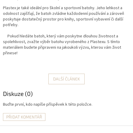
Plastex je také ideální pro školní a sportovní batohy. Jeho lehkost a
odolnost zajišťují, že batoh zvládne každodenní používání a zároveň
poskytuje dostatečný prostor pro knihy, sportovní vybavení či další
potřeby.
Pokud hledáte batoh, který vám poskytne dlouhou životnost a
spolehlivost, zvažte výběr batohu vyrobeného z Plastexu. S tímto
materiálem budete připraveni na jakoukoli výzvu, kterou vám život
přinese!
DALŠÍ ČLÁNEK
Diskuze (0)
Buďte první, kdo napíše příspěvek k této položce.
PŘIDAT KOMENTÁŘ
Z