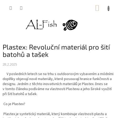
Přejít
NÁKUP
na
obsah
KOŠÍK
Plastex: Revoluční materiál pro šití
batohů a tašek
28.2.2025
V posledních letech se na trhu s outdoorovým vybavením a módními
doplňky objevují nové materiály, které posouvají hranice funkčnosti a
designu. Jedním z těchto inovativních materiálů je Plastex. Dnes se
v tomto článeku podíváme na vlastnosti Plastexu a jeho široké využití
při šití batohů a tašek.
Co je Plastex?
Plastex je syntetický materiál, který kombinuje vlastnosti plastu a