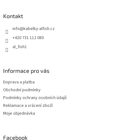
á
p
a
Kontakt
t
info
@
kabelky-alfish.cz
í
+420 731 112 080
al_fish1
Informace pro vás
Doprava a platba
Obchodní podmínky
Podmínky ochrany osobních údajů
Reklamace a vrácení zboží
Moje objednávka
Facebook