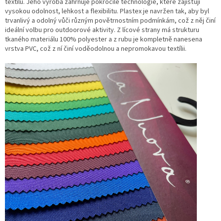
textilu. Jeho výroba zahrnuje pokročilé technologie, které zajišťují
vysokou odolnost, lehkost a flexibilitu. Plastex je navržen tak, aby byl
trvanlivý a odolný vůči různým povětrnostním podmínkám, což z něj činí
ideální volbu pro outdoorové aktivity. Z lícové strany má strukturu
tkaného materiálu 100% polyester a z rubu je kompletně nanesena
vrstva PVC, což z ní činí voděodolnou a nepromokavou textílii.