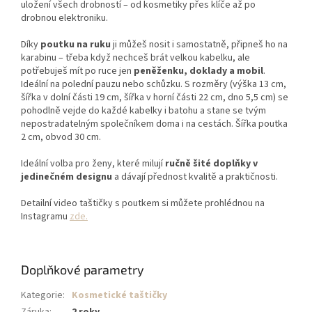
uložení všech drobností – od kosmetiky přes klíče až po
drobnou elektroniku.
Díky
poutku na ruku
ji můžeš nosit i samostatně, připneš ho na
karabinu – třeba když nechceš brát velkou kabelku, ale
potřebuješ mít po ruce jen
peněženku, doklady a mobil
.
Ideální na polední pauzu nebo schůzku. S rozměry (výška 13 cm,
šířka v dolní části 19 cm, šířka v horní části 22 cm, dno 5,5 cm) se
pohodlně vejde do každé kabelky i batohu a stane se tvým
nepostradatelným společníkem doma i na cestách. Šířka poutka
2 cm, obvod 30 cm.
Ideální volba pro ženy, které milují
ručně šité doplňky v
jedinečném designu
a dávají přednost kvalitě a praktičnosti.
Detailní video taštičky s poutkem si můžete prohlédnou na
Instagramu
zde.
Doplňkové parametry
Kategorie
:
Kosmetické taštičky