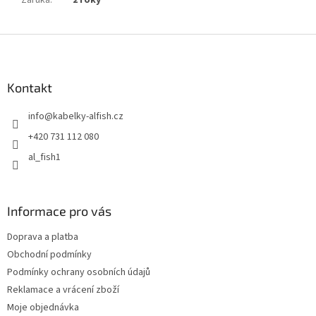
Záruka
:
2 roky
Z
á
p
a
Kontakt
t
info
@
kabelky-alfish.cz
í
+420 731 112 080
al_fish1
Informace pro vás
Doprava a platba
Obchodní podmínky
Podmínky ochrany osobních údajů
Reklamace a vrácení zboží
Moje objednávka