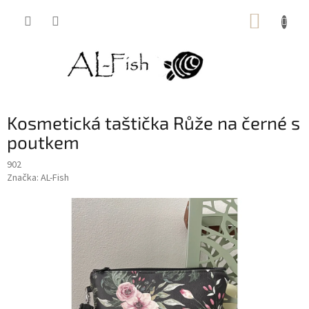
Přejít
NÁKUP
na
obsah
KOŠÍK
Kosmetická taštička Růže na černé s
poutkem
902
Značka:
AL-Fish