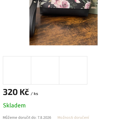
320 Kč
/ ks
Měrná
Skladem
cena:
Můžeme doručit do:
7.8.2026
Možnosti doručení