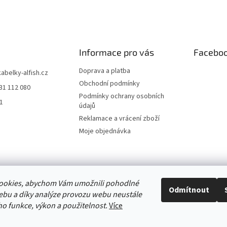
Informace pro vás
Facebo
Doprava a platba
kabelky-alfish.cz
Obchodní podmínky
31 112 080
Podmínky ochrany osobních
h1
údajů
Reklamace a vrácení zboží
Moje objednávka
e online
ookies, abychom Vám umožnili pohodlné
Odmítnout
ebu a díky analýze provozu webu neustále
eho funkce, výkon a použitelnost.
Více