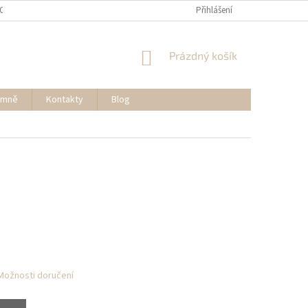
OSOBNÍCH ÚDAJŮ
REKLAMACE A VRÁCENÍ ZBOŽÍ
Přihlášení
MOJE OBJEDNÁVK
NÁKUPNÍ
Prázdný košík
KOŠÍK
 mně
Kontakty
Blog
Možnosti doručení