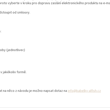
proto vyberte v kroku pro dopravu zaslání elektronického produktu na e-ma
odstoupit od smlouvy.
:
oby (jednotlivec)
 v jakékoliv formě.
t na něco z návodu je možno napsat dotaz na
info@kabelky-alfish.cz