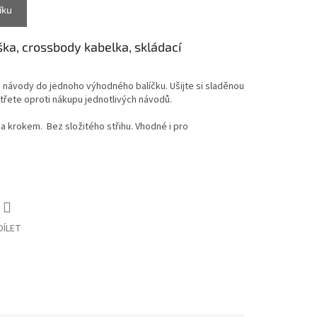
íku
aška, crossbody kabelka, skládací
né návody do jednoho výhodného balíčku. Ušijte si sladěnou
třete oproti nákupu jednotlivých návodů.
za krokem. Bez složitého střihu. Vhodné i pro
DÍLET