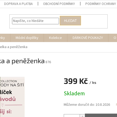
DOPRAVA A PLATBA
OBCHODNÍ PODMÍNKY
PODMÍNKY OCHRANY 
HLEDAT
nky
Módní doplňky
Kolekce
DÁRKOVÉ POUKAZY
O
abelka a peněženka
lka a peněženka
876
399 Kč
/ ks
Měrná
Skladem
cena:
Můžeme doručit do:
10.8.2026