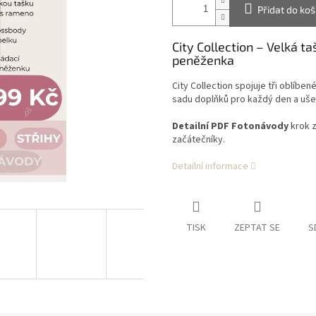
Přidat do koš
City Collection – Velká t
peněženka
City Collection spojuje tři oblíbe
sadu doplňků pro každý den a uše
Detailní PDF Fotonávody
krok 
začátečníky.
Detailní informace
TISK
ZEPTAT SE
S