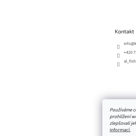
á
p
a
t
Kontakt
í
info
@
+420 7
al_fis
Přijímám
platby
Používáme c
prohlížení w
zlepšovali j
informací.