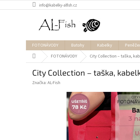
Přejít
info@kabelky-alfish.cz
na
obsah
FOTONÁVODY
Batohy
Kabelky
Peněže
Domů
FOTONÁVODY
City Collection – taška, k
City Collection – taška, kabe
Značka:
AL-Fish