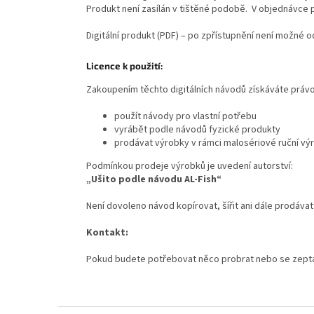
Produkt není zasílán v tištěné podobě. V objednávce 
Digitální produkt (PDF) – po zpřístupnění není možné 
Licence k použití:
Zakoupením těchto digitálních návodů získáváte právo
použít návody pro vlastní potřebu
vyrábět podle návodů fyzické produkty
prodávat výrobky v rámci malosériové ruční výr
Podmínkou prodeje výrobků je uvedení autorství:
„Ušito podle návodu AL-Fish“
Není dovoleno návod kopírovat, šířit ani dále prodávat
Kontakt:
Pokud budete potřebovat něco probrat nebo se zepta
Z