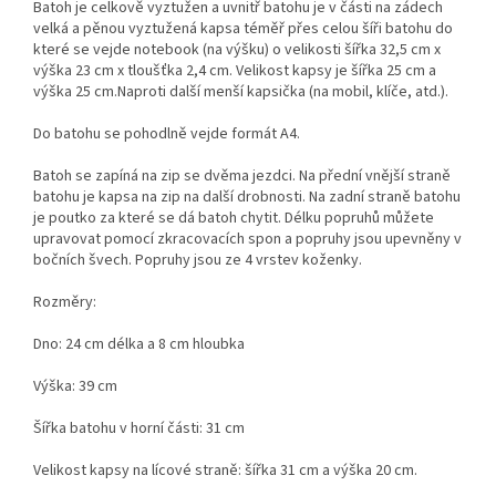
Batoh je celkově vyztužen a uvnitř batohu je v části na zádech
velká a pěnou vyztužená kapsa téměř přes celou šíři batohu do
které se vejde notebook (na výšku) o velikosti šířka 32,5 cm x
výška 23 cm x tloušťka 2,4 cm. Velikost kapsy je šířka 25 cm a
výška 25 cm.Naproti další menší kapsička (na mobil, klíče, atd.).
Do batohu se pohodlně vejde formát A4.
Batoh se zapíná na zip se dvěma jezdci. Na přední vnější straně
batohu je kapsa na zip na další drobnosti. Na zadní straně batohu
je poutko za které se dá batoh chytit. Délku popruhů můžete
upravovat pomocí zkracovacích spon a popruhy jsou upevněny v
bočních švech. Popruhy jsou ze 4 vrstev koženky.
Rozměry:
Dno: 24 cm délka a 8 cm hloubka
Výška: 39 cm
Šířka batohu v horní části: 31 cm
Velikost kapsy na lícové straně: šířka 31 cm a výška 20 cm.