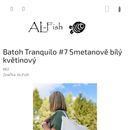
Přejít
NÁKUP
na
obsah
KOŠÍK
Batoh Tranquilo #7 Smetanově bílý
květinový
882
Značka:
AL-Fish