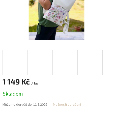
1 149 Kč
/ ks
Měrná
Skladem
cena:
Můžeme doručit do:
11.8.2026
Možnosti doručení