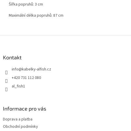
Šířka popruhů: 3 cm
Maximální délka popruhů: 87 cm
Z
á
p
a
Kontakt
t
info
@
kabelky-alfish.cz
í
+420 731 112 080
al_fish1
Informace pro vás
Doprava a platba
Obchodní podmínky