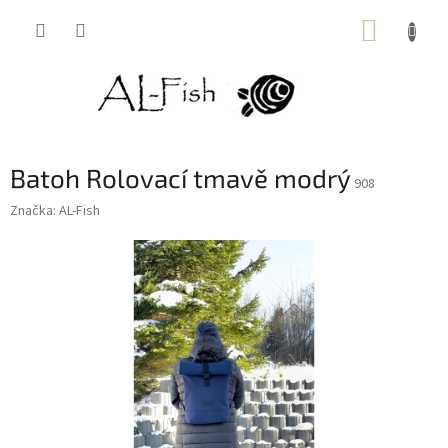
Přejít
NÁKUP
na
obsah
KOŠÍK
Batoh Rolovací tmavě modrý
908
Značka:
AL-Fish