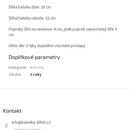
Šířka batohu dole: 28 cm
Šířka batohu nahoře: 32 cm
Popruhy šíře na ramenou: 4 cm, jinak popruh samostatný šíře 3
cm
Ušito dle: U Ajky doplněno vlastními postupy
Doplňkové parametry
Kategorie
:
Batohy
Záruka
:
2 roky
Z
á
p
a
Kontakt
t
info
@
kabelky-alfish.cz
í