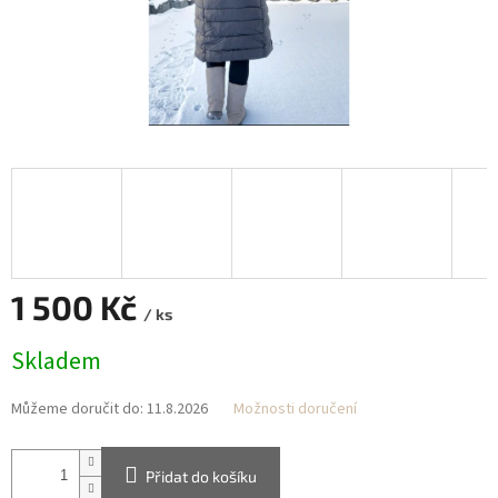
1 500 Kč
/ ks
Měrná
Skladem
cena:
Můžeme doručit do:
11.8.2026
Možnosti doručení
Přidat do košíku