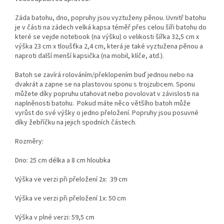
Záda batohu, dno, popruhy jsou vyztuženy pěnou. Uvnitř batohu
je v části na zádech velká kapsa téměř přes celou šíři batohu do
které se vejde notebook (na výšku) o velikosti šířka 32,5 cm x
výška 23 cm x tloušťka 2,4 cm, která je také vyztužena pěnou a
naproti další menší kapsička (na mobil, klíče, atd.).
Batoh se zavírá rolováním/překlopením buď jednou nebo na
dvakrát a zapne se na plastovou sponu s trojzubcem. Sponu
můžete díky popruhu utahovat nebo povolovat v závislosti na
naplněnosti batohu. Pokud máte něco většího batoh může
vyrůst do své výšky o jedno přeložení. Popruhy jsou posuvné
díky žebříčku na jejich spodních částech.
Rozměry:
Dno: 25 cm délka a 8 cm hloubka
Výška ve verzi při přeložení 2x: 39 cm
Výška ve verzi při přeložení 1x: 50 cm
Výška v plné verzi: 59,5 cm