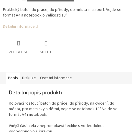
Praktický batoh do práce, do přírody, do města i na sport. Vejde se
formát A4 a notebook o velikosti 13".
Detailní informace
ZEPTAT SE
SDÍLET
Popis
Diskuze
Ostatní informace
Detailní popis produktu
Rolovací rostoucí batoh do práce, do přírody, na cvičení, do
města, pro maminky s dětmi, vejde se notebook 13". Vejde se
formát A4 i notebook.
Vnější část celá z n
epromokavá textilie s voděodolnou a
vodoodpudivou úpravou.